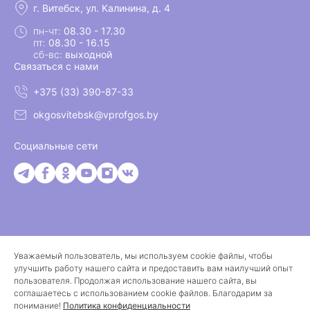
г. Витебск, ул. Калинина, д. 4
пн-чт:
08.30 - 17.30
пт:
08.30 - 16.15
сб-вс:
выходной
Связаться с нами
+375 (33) 390-87-33
okgosvitebsk@vprofgos.by
Социальные сети
Уважаемый пользователь, мы используем cookie файлы, чтобы
© 2026 Витебская областная организация белорусского
улучшить работу нашего сайта и предоставить вам наилучший опыт
профессионального союза работников государственных и
пользователя. Продолжая использование нашего сайта, вы
других учреждений
соглашаетесь с использованием cookie файлов. Благодарим за
понимание!
Политика конфиденциальности