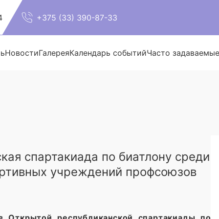
4
+375 (33) 390-87-33
ть
Новости
Галерея
Календарь событий
Часто задаваемы
кая спартакиада по биатлону среди
ортивных учреждений профсоюзов
в Открытой республиканской спартакиады по