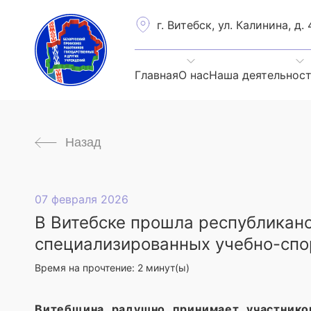
г. Витебск, ул. Калинина, д. 
Главная
О нас
Наша деятельнос
Назад
07 февраля 2026
В Витебске прошла республиканс
специализированных учебно-сп
Время на прочтение:
2
минут(ы)
Витебщина радушно принимает участнико