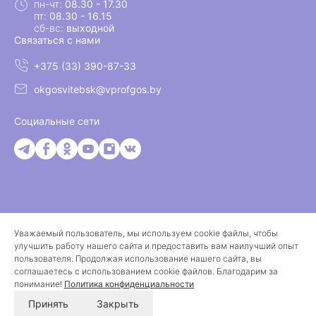
пн-чт:
08.30 - 17.30
пт:
08.30 - 16.15
сб-вс:
выходной
Связаться с нами
+375 (33) 390-87-33
okgosvitebsk@vprofgos.by
Социальные сети
Уважаемый пользователь, мы используем cookie файлы, чтобы
© 2026 Витебская областная организация белорусского
улучшить работу нашего сайта и предоставить вам наилучший опыт
профессионального союза работников государственных и
пользователя. Продолжая использование нашего сайта, вы
других учреждений
соглашаетесь с использованием cookie файлов. Благодарим за
понимание!
Политика конфиденциальности
Разработка сайта
Spark
IT
Принять
Закрыть