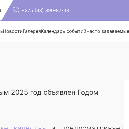
4
+375 (33) 390-87-33
ть
Новости
Галерея
Календарь событий
Часто задаваемы
ым 2025 год объявлен Годом
тке качества
и предусматривает