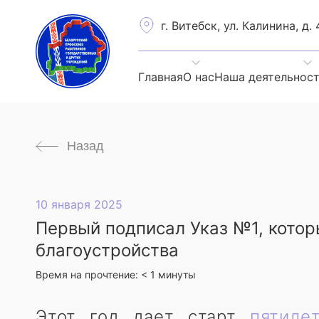
г. Витебск, ул. Калинина, д. 
Главная
О нас
Наша деятельнос
Назад
10 января 2025
Первый подписал Указ №1, котор
благоустройства
Время на прочтение:
< 1
минуты
Этот год дает старт
пятиле