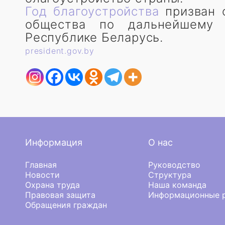
Год благоустройства
призван о
общества по дальнейшему
Республике Беларусь.
president.gov.by
Информация
О нас
Главная
Руководство
Новости
Структура
Охрана труда
Наша команда
Правовая защита
Информационные р
Обращения граждан