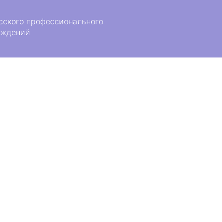
сского профессионального
еждений