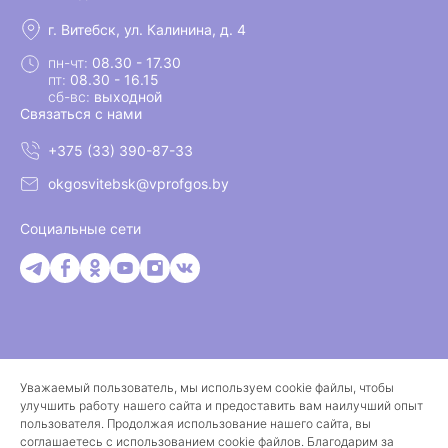
г. Витебск, ул. Калинина, д. 4
пн-чт:
08.30 - 17.30
пт:
08.30 - 16.15
сб-вс:
выходной
Связаться с нами
+375 (33) 390-87-33
okgosvitebsk@vprofgos.by
Социальные сети
Уважаемый пользователь, мы используем cookie файлы, чтобы
© 2026 Витебская областная организация белорусского
улучшить работу нашего сайта и предоставить вам наилучший опыт
профессионального союза работников государственных и
пользователя. Продолжая использование нашего сайта, вы
других учреждений
соглашаетесь с использованием cookie файлов. Благодарим за