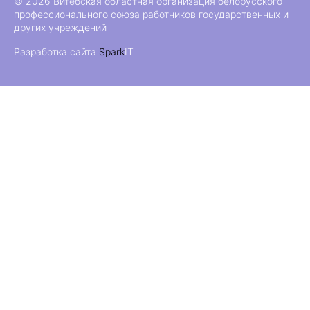
© 2026 Витебская областная организация белорусского
профессионального союза работников государственных и
других учреждений
Разработка сайта
Spark
IT